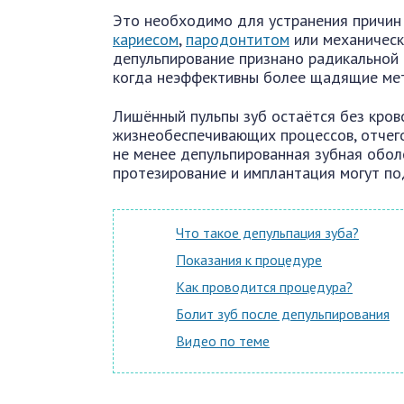
Это необходимо для устранения причин 
кариесом
,
пародонтитом
или механическ
депульпирование признано радикальной м
когда неэффективны более щадящие ме
Лишённый пульпы зуб остаётся без кров
жизнеобеспечивающих процессов, отчего
не менее депульпированная зубная обол
протезирование и имплантация могут п
Что такое депульпация зуба?
Показания к процедуре
Как проводится процедура?
Болит зуб после депульпирования
Видео по теме