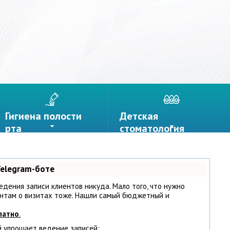
Гигиена полости
Детская
рта
стоматология
Telegram-боте
ведения записи клиентов никуда. Мало того, что нужно
иентам о визитах тоже. Нашли самый бюджетный и
латно
.
й упрощает ведение записей: