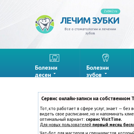
Zubki2.ru
ЛЕЧИМ ЗУБКИ
ивит
ксизм
ной налет
на
адение
кеты
лантация
одики
иры
ельные
Все о стоматологии и лечении
зубов
одонтит
 мудрости
еливание
ы
резывание
стемы и тремы
ъемные
изводители
онки
лон
одонтоз
ной камень
дства гигиены
ость рта
д
ы
мные
иниры
рывные
Болезни
Болезни
иес
стины
ты
десен
зубов
та
кус зубов
иодонтит
ейнеры
Сервис онлайн-записи на собственном 
Тот, кто работает в сфере услуг, знает — без 
мбы
йнеры
видеть свое расписание, но и напоминать кл
оптимальный вариант:
сервис VisitTime.
Для новых пользователей
первый месяц бесп
ьпит
Чат-бот для мастеров и специалистов, которы