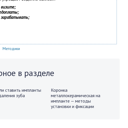
 визите;
редоплаты;
 зарабатывать;
Методики
рное в разделе
и ставить импланты
Коронка
даления зуба
металлокерамическая на
импланте — методы
установки и фиксации