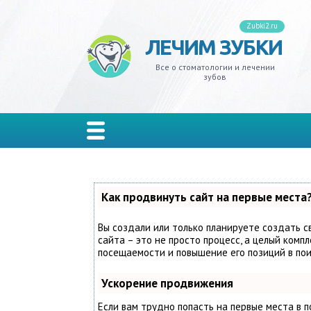
Zubki2.ru
ЛЕЧИМ ЗУБКИ
ивит
ксизм
ной налет
на
адение
кеты
лантация
одики
иры
ельные
Все о стоматологии и лечении
зубов
одонтит
 мудрости
еливание
ы
резывание
стемы и тремы
ъемные
изводители
онки
лон
одонтоз
ной камень
дства гигиены
ость рта
д
ы
мные
иниры
рывные
иес
стины
ты
та
кус зубов
Как продвинуть сайт на первые места
иодонтит
ейнеры
Вы создали или только планируете создать с
сайта – это не просто процесс, а целый комп
посещаемости и повышение его позиций в по
мбы
йнеры
Ускорение продвижения
ьпит
Если вам трудно попасть на первые места в 