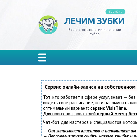
Zubki2.ru
ЛЕЧИМ ЗУБКИ
ивит
ксизм
ной налет
на
адение
кеты
лантация
одики
иры
ельные
Все о стоматологии и лечении
зубов
одонтит
 мудрости
еливание
ы
резывание
стемы и тремы
ъемные
изводители
онки
лон
одонтоз
ной камень
дства гигиены
ость рта
д
ы
мные
иниры
рывные
иес
стины
ты
та
кус зубов
Сервис онлайн-записи на собственном
Тот, кто работает в сфере услуг, знает — без
иодонтит
ейнеры
видеть свое расписание, но и напоминать к
оптимальный вариант:
сервис VisitTime.
Для новых пользователей
первый месяц бес
мбы
йнеры
Чат-бот для мастеров и специалистов, котор
ьпит
—
Сам записывает клиентов и напоминает им 
—
Персонализирует скидки, чаевые, кэшбэк и 