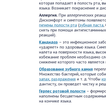
которая попадает в полость рта, в
языка. Возникает покраснение и ди
Аллергия.
При аллергических реакци
Дискомфорт и симптомы появляютс
гигиены полости рта
(
зубная паста
,
снять при помощи антигистаминных
реакций).
Кандидоз
– это инфекционное забо
«ударяет» по здоровью языка. Сим
налета на поверхности языка, высо
избежание проблем необходимо сле
снижение которого часто является 
Образование зубного камня
перепл
Множество бактерий, которые соби
запах
,
раздражения
и т. д. Чтобы
из
дантисту, он проведет чистку и ре
Герпес ротовой полости
– формиров
наполнены бесцветным содержимым.
на кончике языка.