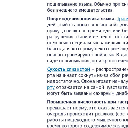
пощипывание языка. Обычно при с
без внешнего вмешательства.
Повреждения кончика языка.
Трав
действий становится «занозой» для
прикус, спешка во время еды или б
разрушения ткани и ее целостности
помощью специальных заживляющих
благодаря которому некоторые люд
опасно травмируют свой язык. В да
виде пощипывания, но и кровотечен
Сухость слизистой
– распростране
рта начинает сохнуть из-за сбоя р
недостаточно. Слюна играет немал
рту
отражается на самой чувствител
могут быть вызваны сахарным диаб
Повышенная кислотность при гаст
превышает норму, это сказывается 
очередь происходит рефлюкс (сост
работы пищеводного мышечного кла
время которого содержимое желудк