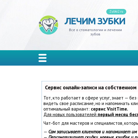
Zubki2.ru
ЛЕЧИМ ЗУБКИ
ивит
ксизм
ной налет
на
адение
кеты
лантация
одики
иры
ельные
Все о стоматологии и лечении
зубов
одонтит
 мудрости
еливание
ы
резывание
стемы и тремы
ъемные
изводители
онки
лон
одонтоз
ной камень
дства гигиены
ость рта
д
ы
мные
иниры
рывные
иес
стины
ты
та
кус зубов
Сервис онлайн-записи на собственном
Тот, кто работает в сфере услуг, знает — без
иодонтит
ейнеры
видеть свое расписание, но и напоминать к
оптимальный вариант:
сервис VisitTime.
Для новых пользователей
первый месяц бес
мбы
йнеры
Чат-бот для мастеров и специалистов, котор
ьпит
—
Сам записывает клиентов и напоминает им 
—
Персонализирует скидки, чаевые, кэшбэк и 