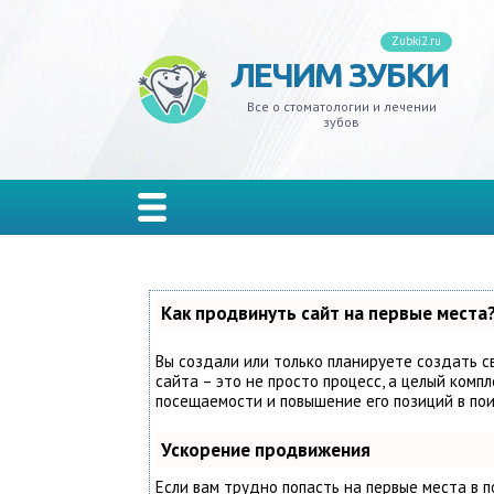
Zubki2.ru
ЛЕЧИМ ЗУБКИ
ивит
ксизм
ной налет
на
адение
кеты
лантация
одики
иры
ельные
Все о стоматологии и лечении
зубов
одонтит
 мудрости
еливание
ы
резывание
стемы и тремы
ъемные
изводители
онки
лон
одонтоз
ной камень
дства гигиены
ость рта
д
ы
мные
иниры
рывные
иес
стины
ты
та
кус зубов
Как продвинуть сайт на первые места
иодонтит
ейнеры
Вы создали или только планируете создать с
сайта – это не просто процесс, а целый комп
посещаемости и повышение его позиций в по
мбы
йнеры
Ускорение продвижения
ьпит
Если вам трудно попасть на первые места в 