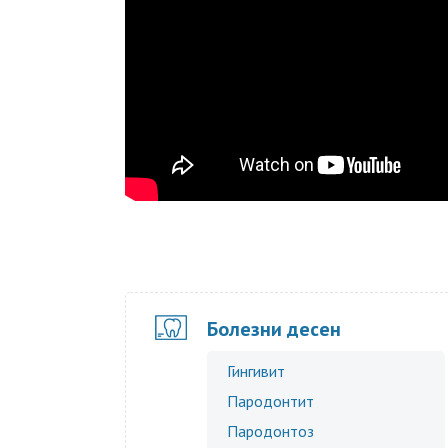
Болезни десен
Гингивит
Пародонтит
Пародонтоз