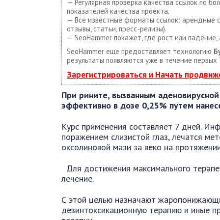
— Регулярная проверка качества ссылок по бо
показателей качества проекта.
— Все известные форматы ссылок: арендные сс
отзывы, статьи, пресс-релизы).
— SeoHammer покажет, где рост или падение, 
SeoHammer еще предоставляет технологию
Б
результаты появляются уже в течение первых 
Зарегистрироваться и Начать продвиж
При рините, вызванным аденовирусной
эффективно в дозе 0,25% путем нанесен
Курс применения составляет 7 дней. Ин
поражением слизистой глаз, лечатся мет
оксолиновой мази за веко на протяжении
Для достижения максимального терапе
лечение.
С этой целью назначают жаропонижающи
дезинтоксикационную терапию и иные п