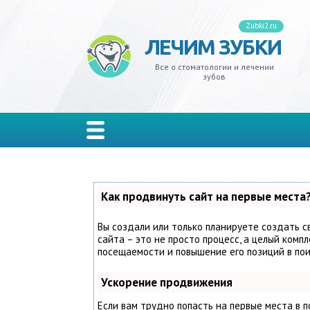
Zubki2.ru
ЛЕЧИМ ЗУБКИ
ивит
ксизм
ной налет
на
адение
кеты
лантация
одики
иры
ельные
Все о стоматологии и лечении
зубов
одонтит
 мудрости
еливание
ы
резывание
стемы и тремы
ъемные
изводители
онки
лон
одонтоз
ной камень
дства гигиены
ость рта
д
ы
мные
иниры
рывные
иес
стины
ты
та
кус зубов
Как продвинуть сайт на первые места
иодонтит
ейнеры
Вы создали или только планируете создать с
сайта – это не просто процесс, а целый комп
посещаемости и повышение его позиций в по
мбы
йнеры
Ускорение продвижения
ьпит
Если вам трудно попасть на первые места в 