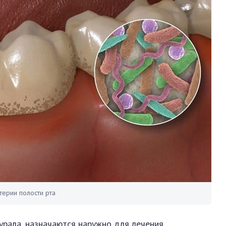
терии полости рта
урала, назначаются наружно для лечения