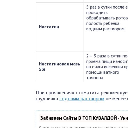
5 раз в сутки после 
проводить
обрабатывать рото
полость ребенка
Нистатин
водным раствором.
2 – 3 раза в сутки п
приема пищи наноси
Нистатиновая мазь
на очаги инфекции п
5%
помощи ватного
тампона
При проявлениях стоматита рекомендуе
грудничка
содовым раствором
не менее п
Забиваем Сайты В ТОП КУВАЛДОЙ - Ун
Каждая ссылка анализируется по трем пакета