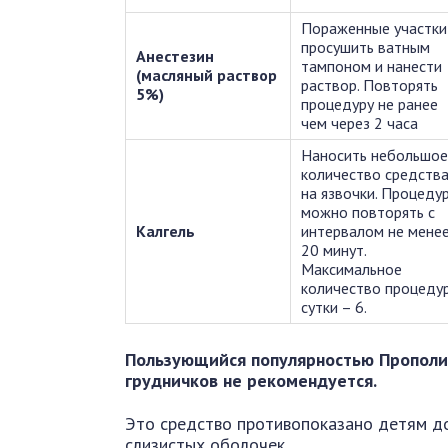
Пораженные участки
просушить ватным
Анестезин
тампоном и нанести
(масляный раствор
раствор. Повторять
5%)
процедуру не ранее
чем через 2 часа
Наносить небольшое
количество средств
на язвочки. Процеду
можно повторять с
Калгель
интервалом не мене
20 минут.
Максимальное
количество процедур
сутки – 6.
Пользующийся популярностью Прополис
грудничков не рекомендуется.
Это средство противопоказано детям до
слизистых оболочек.