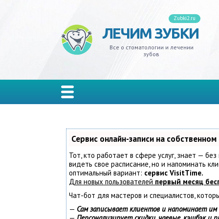
Zubki2.ru
ЛЕЧИМ ЗУБКИ
ивит
ксизм
ной налет
на
адение
кеты
лантация
одики
иры
ельные
Все о стоматологии и лечении
зубов
одонтит
 мудрости
еливание
ы
резывание
стемы и тремы
ъемные
изводители
онки
лон
одонтоз
ной камень
дства гигиены
ость рта
д
ы
мные
иниры
рывные
иес
стины
ты
та
кус зубов
Сервис онлайн-записи на собственном
Тот, кто работает в сфере услуг, знает — без
иодонтит
ейнеры
видеть свое расписание, но и напоминать к
оптимальный вариант:
сервис VisitTime.
Для новых пользователей
первый месяц бес
мбы
йнеры
Чат-бот для мастеров и специалистов, котор
ьпит
—
Сам записывает клиентов и напоминает им 
—
Персонализирует скидки, чаевые, кэшбэк и 