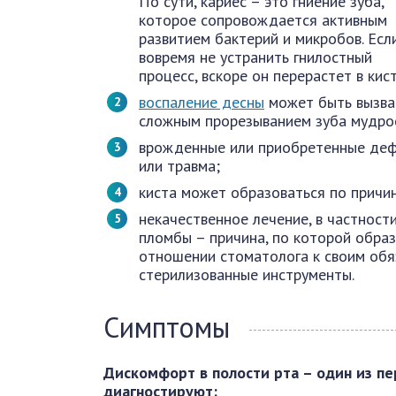
По сути, кариес – это гниение зуба,
которое сопровождается активным
развитием бактерий и микробов. Есл
вовремя не устранить гнилостный
процесс, вскоре он перерастет в кист
воспаление десны
может быть вызва
сложным прорезыванием зуба мудро
врожденные или приобретенные деф
или травма;
киста может образоваться по причи
некачественное лечение, в частност
пломбы – причина, по которой обра
отношении стоматолога к своим обя
стерилизованные инструменты.
Симптомы
Дискомфорт в полости рта – один из п
диагностируют: