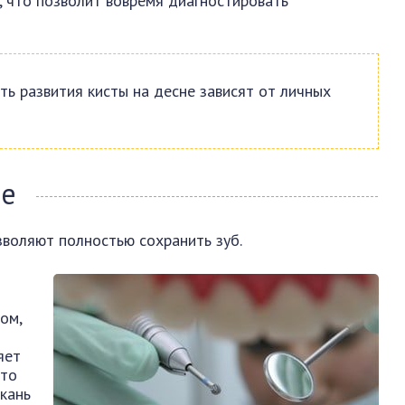
, что позволит вовремя диагностировать
ть развития кисты на десне зависят от личных
ие
воляют полностью сохранить зуб.
ом,
яет
это
кань